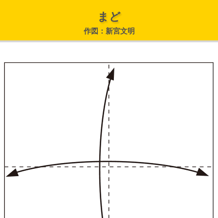
まど
作図：新宮文明